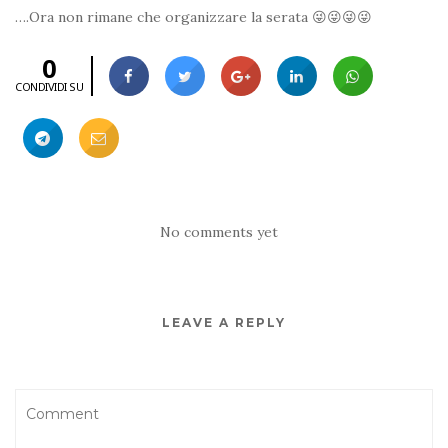
….Ora non rimane che organizzare la serata
😜
😜
😜
😜
0
CONDIVIDI SU
No comments yet
LEAVE A REPLY